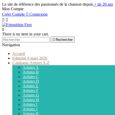
Le site de référence des passionnés de la chanson depuis
+ de 20 ans
Mon Compte
Créer Compte

Connexion


0
There is no item in your cart.

Rechercher
Navigation
Accueil
Editorial 9 mars 2026
Catalogue Artistes A-Z
Artistes A
Artistes B
Artistes C
Artistes D
Artistes E
Artistes F
Artistes G
Artistes H
Artistes I
Artistes J
Artistes K