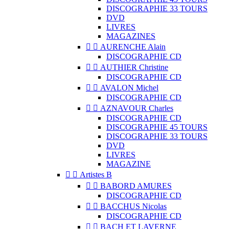
DISCOGRAPHIE 33 TOURS
DVD
LIVRES
MAGAZINES


AURENCHE Alain
DISCOGRAPHIE CD


AUTHIER Christine
DISCOGRAPHIE CD


AVALON Michel
DISCOGRAPHIE CD


AZNAVOUR Charles
DISCOGRAPHIE CD
DISCOGRAPHIE 45 TOURS
DISCOGRAPHIE 33 TOURS
DVD
LIVRES
MAGAZINE


Artistes B


BABORD AMURES
DISCOGRAPHIE CD


BACCHUS Nicolas
DISCOGRAPHIE CD


BACH ET LAVERNE