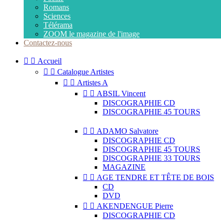
Romans
Sciences
Télérama
ZOOM le magazine de l'image
Contactez-nous


Accueil


Catalogue Artistes


Artistes A


ABSIL Vincent
DISCOGRAPHIE CD
DISCOGRAPHIE 45 TOURS


ADAMO Salvatore
DISCOGRAPHIE CD
DISCOGRAPHIE 45 TOURS
DISCOGRAPHIE 33 TOURS
MAGAZINE


AGE TENDRE ET TÊTE DE BOIS
CD
DVD


AKENDENGUE Pierre
DISCOGRAPHIE CD