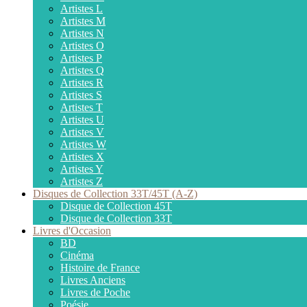
Artistes L
Artistes M
Artistes N
Artistes O
Artistes P
Artistes Q
Artistes R
Artistes S
Artistes T
Artistes U
Artistes V
Artistes W
Artistes X
Artistes Y
Artistes Z
Disques de Collection 33T/45T (A-Z)
Disque de Collection 45T
Disque de Collection 33T
Livres d'Occasion
BD
Cinéma
Histoire de France
Livres Anciens
Livres de Poche
Poésie