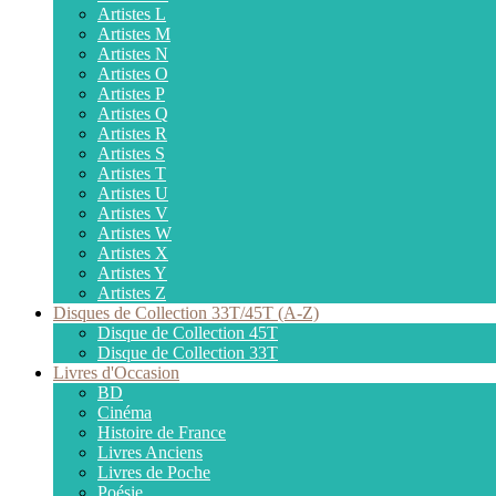
Artistes L
Artistes M
Artistes N
Artistes O
Artistes P
Artistes Q
Artistes R
Artistes S
Artistes T
Artistes U
Artistes V
Artistes W
Artistes X
Artistes Y
Artistes Z
Disques de Collection 33T/45T (A-Z)
Disque de Collection 45T
Disque de Collection 33T
Livres d'Occasion
BD
Cinéma
Histoire de France
Livres Anciens
Livres de Poche
Poésie