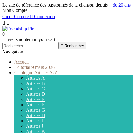
Le site de référence des passionnés de la chanson depuis
+ de 20 ans
Mon Compte
Créer Compte

Connexion


0
There is no item in your cart.

Rechercher
Navigation
Accueil
Editorial 9 mars 2026
Catalogue Artistes A-Z
Artistes A
Artistes B
Artistes C
Artistes D
Artistes E
Artistes F
Artistes G
Artistes H
Artistes I
Artistes J
Artistes K