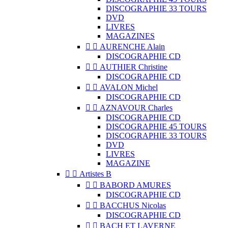
DISCOGRAPHIE 33 TOURS
DVD
LIVRES
MAGAZINES


AURENCHE Alain
DISCOGRAPHIE CD


AUTHIER Christine
DISCOGRAPHIE CD


AVALON Michel
DISCOGRAPHIE CD


AZNAVOUR Charles
DISCOGRAPHIE CD
DISCOGRAPHIE 45 TOURS
DISCOGRAPHIE 33 TOURS
DVD
LIVRES
MAGAZINE


Artistes B


BABORD AMURES
DISCOGRAPHIE CD


BACCHUS Nicolas
DISCOGRAPHIE CD


BACH ET LAVERNE