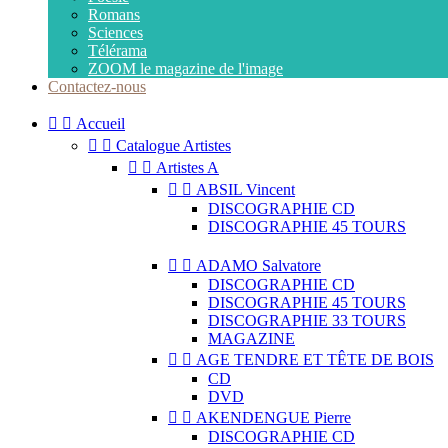
Romans
Sciences
Télérama
ZOOM le magazine de l'image
Contactez-nous


Accueil


Catalogue Artistes


Artistes A


ABSIL Vincent
DISCOGRAPHIE CD
DISCOGRAPHIE 45 TOURS


ADAMO Salvatore
DISCOGRAPHIE CD
DISCOGRAPHIE 45 TOURS
DISCOGRAPHIE 33 TOURS
MAGAZINE


AGE TENDRE ET TÊTE DE BOIS
CD
DVD


AKENDENGUE Pierre
DISCOGRAPHIE CD