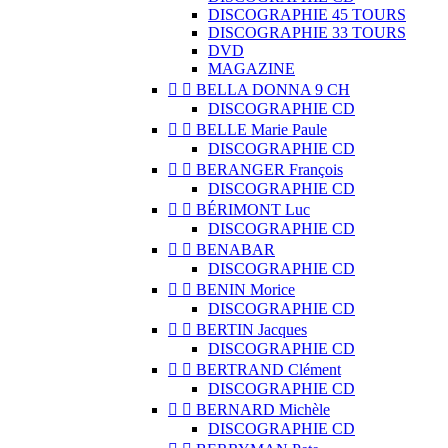
DISCOGRAPHIE 45 TOURS
DISCOGRAPHIE 33 TOURS
DVD
MAGAZINE


BELLA DONNA 9 CH
DISCOGRAPHIE CD


BELLE Marie Paule
DISCOGRAPHIE CD


BERANGER François
DISCOGRAPHIE CD


BÉRIMONT Luc
DISCOGRAPHIE CD


BENABAR
DISCOGRAPHIE CD


BENIN Morice
DISCOGRAPHIE CD


BERTIN Jacques
DISCOGRAPHIE CD


BERTRAND Clément
DISCOGRAPHIE CD


BERNARD Michèle
DISCOGRAPHIE CD