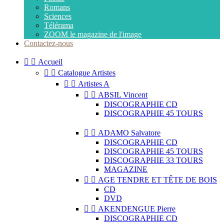
Romans
Sciences
Télérama
ZOOM le magazine de l'image
Contactez-nous


Accueil


Catalogue Artistes


Artistes A


ABSIL Vincent
DISCOGRAPHIE CD
DISCOGRAPHIE 45 TOURS


ADAMO Salvatore
DISCOGRAPHIE CD
DISCOGRAPHIE 45 TOURS
DISCOGRAPHIE 33 TOURS
MAGAZINE


AGE TENDRE ET TÊTE DE BOIS
CD
DVD


AKENDENGUE Pierre
DISCOGRAPHIE CD