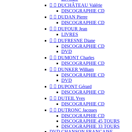


DUCHÂTEAU Valérie
DISCOGRAPHIE CD


DUDAN Pierre
DISCOGRAPHIE CD


DUFOUR Jean
LIVRES


DUFRESNE Diane
DISCOGRAPHIE CD
DVD


DUMONT Charles
DISCOGRAPHIE CD


DUNKER William
DISCOGRAPHIE CD
DVD


DUPONT Gérard
DISCOGRAPHIE CD


DUTEIL Yves
DISCOGRAPHIE CD


DUTRONC Jacques
DISCOGRAPHIE CD
DISCOGRAPHIE 45 TOURS
DISCOGRAPHIE 33 TOURS
DVD CHANSON FRANCAISE