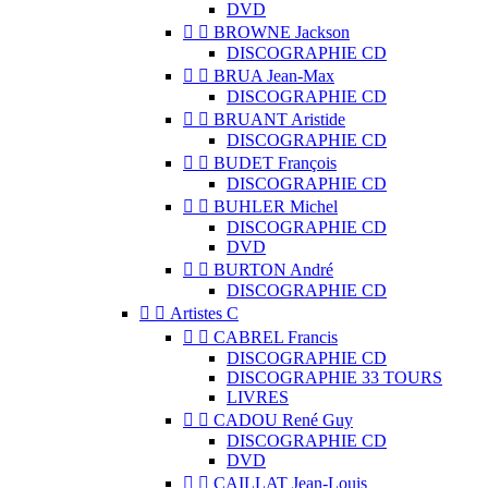
DVD


BROWNE Jackson
DISCOGRAPHIE CD


BRUA Jean-Max
DISCOGRAPHIE CD


BRUANT Aristide
DISCOGRAPHIE CD


BUDET François
DISCOGRAPHIE CD


BUHLER Michel
DISCOGRAPHIE CD
DVD


BURTON André
DISCOGRAPHIE CD


Artistes C


CABREL Francis
DISCOGRAPHIE CD
DISCOGRAPHIE 33 TOURS
LIVRES


CADOU René Guy
DISCOGRAPHIE CD
DVD


CAILLAT Jean-Louis