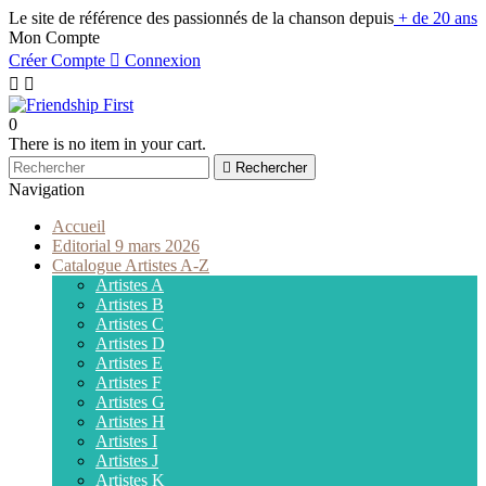
Le site de référence des passionnés de la chanson depuis
+ de 20 ans
Mon Compte
Créer Compte

Connexion


0
There is no item in your cart.

Rechercher
Navigation
Accueil
Editorial 9 mars 2026
Catalogue Artistes A-Z
Artistes A
Artistes B
Artistes C
Artistes D
Artistes E
Artistes F
Artistes G
Artistes H
Artistes I
Artistes J
Artistes K