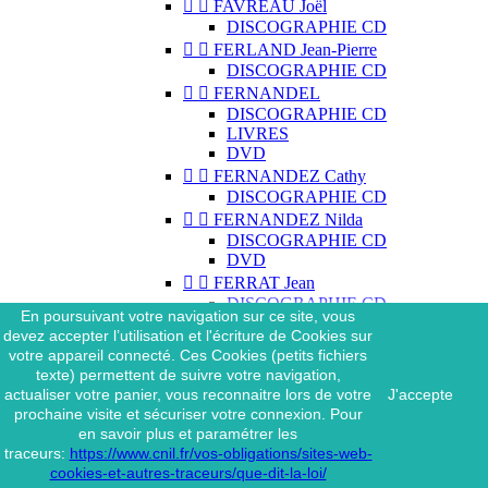


FAVREAU Joël
DISCOGRAPHIE CD


FERLAND Jean-Pierre
DISCOGRAPHIE CD


FERNANDEL
DISCOGRAPHIE CD
LIVRES
DVD


FERNANDEZ Cathy
DISCOGRAPHIE CD


FERNANDEZ Nilda
DISCOGRAPHIE CD
DVD


FERRAT Jean
DISCOGRAPHIE CD
En poursuivant votre navigation sur ce site, vous
DISCOGRAPHIE 45 TOURS
devez accepter l’utilisation et l'écriture de Cookies sur
DISCOGRAPHIE 33 TOURS
votre appareil connecté. Ces Cookies (petits fichiers
DVD
texte) permettent de suivre votre navigation,
MAGAZINE
actualiser votre panier, vous reconnaitre lors de votre
J'accepte


FERRAT Jean & SES
prochaine visite et sécuriser votre connexion. Pour
INTERPRÈTES
en savoir plus et paramétrer les
DISCOGRAPHIE CD
traceurs:
https://www.cnil.fr/vos-obligations/sites-web-


FERRÉ Léo
cookies-et-autres-traceurs/que-dit-la-loi/