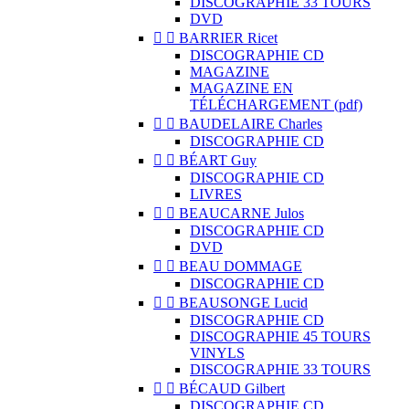
DISCOGRAPHIE 33 TOURS
DVD


BARRIER Ricet
DISCOGRAPHIE CD
MAGAZINE
MAGAZINE EN
TÉLÉCHARGEMENT (pdf)


BAUDELAIRE Charles
DISCOGRAPHIE CD


BÉART Guy
DISCOGRAPHIE CD
LIVRES


BEAUCARNE Julos
DISCOGRAPHIE CD
DVD


BEAU DOMMAGE
DISCOGRAPHIE CD


BEAUSONGE Lucid
DISCOGRAPHIE CD
DISCOGRAPHIE 45 TOURS
VINYLS
DISCOGRAPHIE 33 TOURS


BÉCAUD Gilbert
DISCOGRAPHIE CD