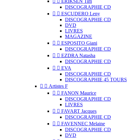


ERIKSEN Tim
DISCOGRAPHIE CD


ESCUDERO Leny
DISCOGRAPHIE CD
DVD
LIVRES
MAGAZINE


ESPOSITO Giani
DISCOGRAPHIE CD


EZDRA Natasha
DISCOGRAPHIE CD


EVA
DISCOGRAPHIE CD
DISCOGRAPHIE 45 TOURS


Artistes F


FANON Maurice
DISCOGRAPHIE CD
LIVRES


FAVART Jacques
DISCOGRAPHIE CD


FAVENNEC Melaine
DISCOGRAPHIE CD
DVD