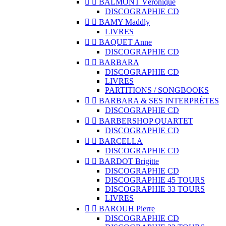


BALMONT Véronique
DISCOGRAPHIE CD


BAMY Maddly
LIVRES


BAQUET Anne
DISCOGRAPHIE CD


BARBARA
DISCOGRAPHIE CD
LIVRES
PARTITIONS / SONGBOOKS


BARBARA & SES INTERPRÈTES
DISCOGRAPHIE CD


BARBERSHOP QUARTET
DISCOGRAPHIE CD


BARCELLA
DISCOGRAPHIE CD


BARDOT Brigitte
DISCOGRAPHIE CD
DISCOGRAPHIE 45 TOURS
DISCOGRAPHIE 33 TOURS
LIVRES


BAROUH Pierre
DISCOGRAPHIE CD