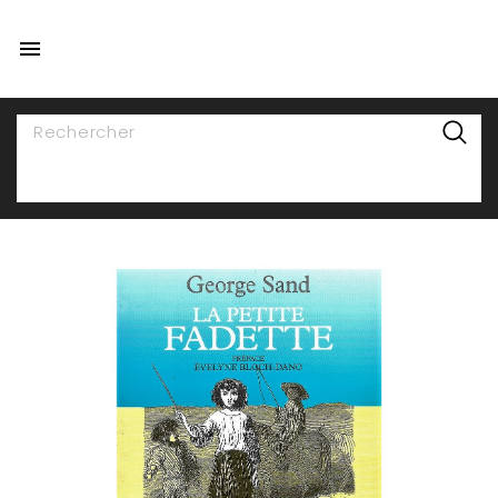

NAVIGATION