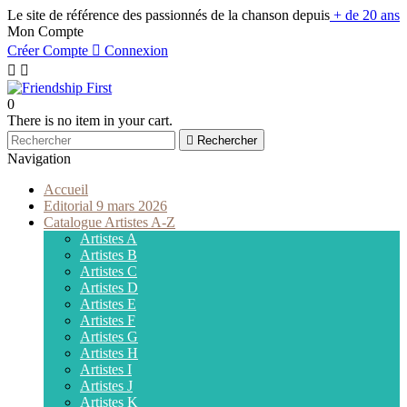
Le site de référence des passionnés de la chanson depuis
+ de 20 ans
Mon Compte
Créer Compte

Connexion


0
There is no item in your cart.

Rechercher
Navigation
Accueil
Editorial 9 mars 2026
Catalogue Artistes A-Z
Artistes A
Artistes B
Artistes C
Artistes D
Artistes E
Artistes F
Artistes G
Artistes H
Artistes I
Artistes J
Artistes K