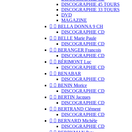
DISCOGRAPHIE 45 TOURS
DISCOGRAPHIE 33 TOURS
DVD
MAGAZINE


BELLA DONNA 9 CH
DISCOGRAPHIE CD


BELLE Marie Paule
DISCOGRAPHIE CD


BERANGER François
DISCOGRAPHIE CD


BÉRIMONT Luc
DISCOGRAPHIE CD


BENABAR
DISCOGRAPHIE CD


BENIN Morice
DISCOGRAPHIE CD


BERTIN Jacques
DISCOGRAPHIE CD


BERTRAND Clément
DISCOGRAPHIE CD


BERNARD Michèle
DISCOGRAPHIE CD