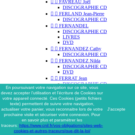


FAVREAU Joël
DISCOGRAPHIE CD


FERLAND Jean-Pierre
DISCOGRAPHIE CD


FERNANDEL
DISCOGRAPHIE CD
LIVRES
DVD


FERNANDEZ Cathy
DISCOGRAPHIE CD


FERNANDEZ Nilda
DISCOGRAPHIE CD
DVD


FERRAT Jean
DISCOGRAPHIE CD
En poursuivant votre navigation sur ce site, vous
DISCOGRAPHIE 45 TOURS
devez accepter l’utilisation et l'écriture de Cookies sur
DISCOGRAPHIE 33 TOURS
votre appareil connecté. Ces Cookies (petits fichiers
DVD
texte) permettent de suivre votre navigation,
MAGAZINE
actualiser votre panier, vous reconnaitre lors de votre
J'accepte


FERRAT Jean & SES
prochaine visite et sécuriser votre connexion. Pour
INTERPRÈTES
en savoir plus et paramétrer les
DISCOGRAPHIE CD
traceurs:
https://www.cnil.fr/vos-obligations/sites-web-


FERRÉ Léo
cookies-et-autres-traceurs/que-dit-la-loi/