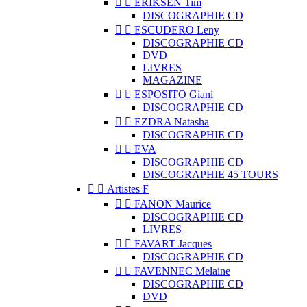


ERIKSEN Tim
DISCOGRAPHIE CD


ESCUDERO Leny
DISCOGRAPHIE CD
DVD
LIVRES
MAGAZINE


ESPOSITO Giani
DISCOGRAPHIE CD


EZDRA Natasha
DISCOGRAPHIE CD


EVA
DISCOGRAPHIE CD
DISCOGRAPHIE 45 TOURS


Artistes F


FANON Maurice
DISCOGRAPHIE CD
LIVRES


FAVART Jacques
DISCOGRAPHIE CD


FAVENNEC Melaine
DISCOGRAPHIE CD
DVD