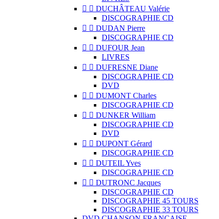


DUCHÂTEAU Valérie
DISCOGRAPHIE CD


DUDAN Pierre
DISCOGRAPHIE CD


DUFOUR Jean
LIVRES


DUFRESNE Diane
DISCOGRAPHIE CD
DVD


DUMONT Charles
DISCOGRAPHIE CD


DUNKER William
DISCOGRAPHIE CD
DVD


DUPONT Gérard
DISCOGRAPHIE CD


DUTEIL Yves
DISCOGRAPHIE CD


DUTRONC Jacques
DISCOGRAPHIE CD
DISCOGRAPHIE 45 TOURS
DISCOGRAPHIE 33 TOURS
DVD CHANSON FRANCAISE