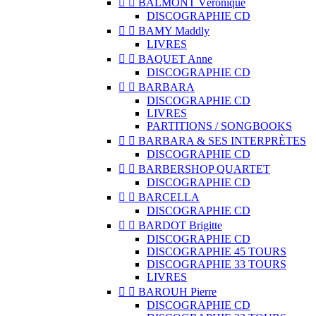


BALMONT Véronique
DISCOGRAPHIE CD


BAMY Maddly
LIVRES


BAQUET Anne
DISCOGRAPHIE CD


BARBARA
DISCOGRAPHIE CD
LIVRES
PARTITIONS / SONGBOOKS


BARBARA & SES INTERPRÈTES
DISCOGRAPHIE CD


BARBERSHOP QUARTET
DISCOGRAPHIE CD


BARCELLA
DISCOGRAPHIE CD


BARDOT Brigitte
DISCOGRAPHIE CD
DISCOGRAPHIE 45 TOURS
DISCOGRAPHIE 33 TOURS
LIVRES


BAROUH Pierre
DISCOGRAPHIE CD