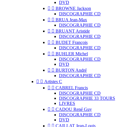
DVD


BROWNE Jackson
DISCOGRAPHIE CD


BRUA Jean-Max
DISCOGRAPHIE CD


BRUANT Aristide
DISCOGRAPHIE CD


BUDET François
DISCOGRAPHIE CD


BUHLER Michel
DISCOGRAPHIE CD
DVD


BURTON André
DISCOGRAPHIE CD


Artistes C


CABREL Francis
DISCOGRAPHIE CD
DISCOGRAPHIE 33 TOURS
LIVRES


CADOU René Guy
DISCOGRAPHIE CD
DVD


CAILLAT Jean-Louis