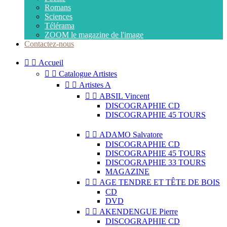
Romans
Sciences
Télérama
ZOOM le magazine de l'image
Contactez-nous


Accueil


Catalogue Artistes


Artistes A


ABSIL Vincent
DISCOGRAPHIE CD
DISCOGRAPHIE 45 TOURS


ADAMO Salvatore
DISCOGRAPHIE CD
DISCOGRAPHIE 45 TOURS
DISCOGRAPHIE 33 TOURS
MAGAZINE


AGE TENDRE ET TÊTE DE BOIS
CD
DVD


AKENDENGUE Pierre
DISCOGRAPHIE CD