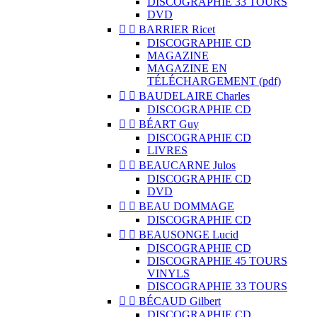
DISCOGRAPHIE 33 TOURS
DVD


BARRIER Ricet
DISCOGRAPHIE CD
MAGAZINE
MAGAZINE EN
TÉLÉCHARGEMENT (pdf)


BAUDELAIRE Charles
DISCOGRAPHIE CD


BÉART Guy
DISCOGRAPHIE CD
LIVRES


BEAUCARNE Julos
DISCOGRAPHIE CD
DVD


BEAU DOMMAGE
DISCOGRAPHIE CD


BEAUSONGE Lucid
DISCOGRAPHIE CD
DISCOGRAPHIE 45 TOURS
VINYLS
DISCOGRAPHIE 33 TOURS


BÉCAUD Gilbert
DISCOGRAPHIE CD