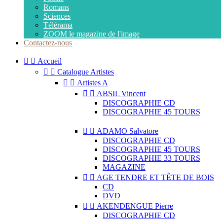
Romans
Sciences
Télérama
ZOOM le magazine de l'image
Contactez-nous


Accueil


Catalogue Artistes


Artistes A


ABSIL Vincent
DISCOGRAPHIE CD
DISCOGRAPHIE 45 TOURS


ADAMO Salvatore
DISCOGRAPHIE CD
DISCOGRAPHIE 45 TOURS
DISCOGRAPHIE 33 TOURS
MAGAZINE


AGE TENDRE ET TÊTE DE BOIS
CD
DVD


AKENDENGUE Pierre
DISCOGRAPHIE CD