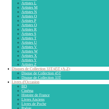
Artistes L
Artistes M
Artistes N
Artistes O
Artistes P
Artistes Q
Artistes R
Artistes S
Artistes T
Artistes U
Artistes V
Artistes W
Artistes X
Artistes Y
Artistes Z
Disques de Collection 33T/45T (A-Z)
Disque de Collection 45T
Disque de Collection 33T
Livres d'Occasion
BD
Cinéma
Histoire de France
Livres Anciens
Livres de Poche
Poésie