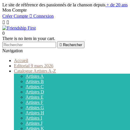
Le site de référence des passionnés de la chanson depuis
+ de 20 ans
Mon Compte
Créer Compte

Connexion


0
There is no item in your cart.

Rechercher
Navigation
Accueil
Editorial 9 mars 2026
Catalogue Artistes A-Z
Artistes A
Artistes B
Artistes C
Artistes D
Artistes E
Artistes F
Artistes G
Artistes H
Artistes I
Artistes J
Artistes K