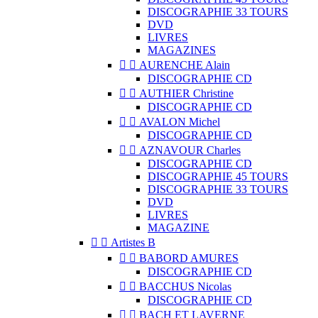
DISCOGRAPHIE 33 TOURS
DVD
LIVRES
MAGAZINES


AURENCHE Alain
DISCOGRAPHIE CD


AUTHIER Christine
DISCOGRAPHIE CD


AVALON Michel
DISCOGRAPHIE CD


AZNAVOUR Charles
DISCOGRAPHIE CD
DISCOGRAPHIE 45 TOURS
DISCOGRAPHIE 33 TOURS
DVD
LIVRES
MAGAZINE


Artistes B


BABORD AMURES
DISCOGRAPHIE CD


BACCHUS Nicolas
DISCOGRAPHIE CD


BACH ET LAVERNE