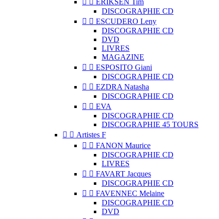


ERIKSEN Tim
DISCOGRAPHIE CD


ESCUDERO Leny
DISCOGRAPHIE CD
DVD
LIVRES
MAGAZINE


ESPOSITO Giani
DISCOGRAPHIE CD


EZDRA Natasha
DISCOGRAPHIE CD


EVA
DISCOGRAPHIE CD
DISCOGRAPHIE 45 TOURS


Artistes F


FANON Maurice
DISCOGRAPHIE CD
LIVRES


FAVART Jacques
DISCOGRAPHIE CD


FAVENNEC Melaine
DISCOGRAPHIE CD
DVD