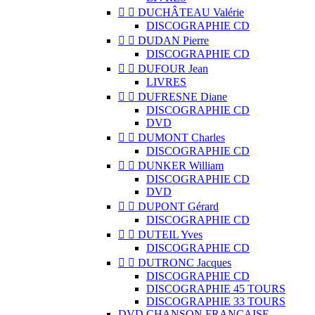


DUCHÂTEAU Valérie
DISCOGRAPHIE CD


DUDAN Pierre
DISCOGRAPHIE CD


DUFOUR Jean
LIVRES


DUFRESNE Diane
DISCOGRAPHIE CD
DVD


DUMONT Charles
DISCOGRAPHIE CD


DUNKER William
DISCOGRAPHIE CD
DVD


DUPONT Gérard
DISCOGRAPHIE CD


DUTEIL Yves
DISCOGRAPHIE CD


DUTRONC Jacques
DISCOGRAPHIE CD
DISCOGRAPHIE 45 TOURS
DISCOGRAPHIE 33 TOURS
DVD CHANSON FRANCAISE