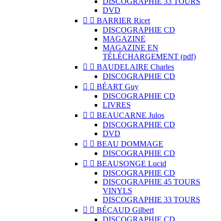
DISCOGRAPHIE 33 TOURS
DVD


BARRIER Ricet
DISCOGRAPHIE CD
MAGAZINE
MAGAZINE EN
TÉLÉCHARGEMENT (pdf)


BAUDELAIRE Charles
DISCOGRAPHIE CD


BÉART Guy
DISCOGRAPHIE CD
LIVRES


BEAUCARNE Julos
DISCOGRAPHIE CD
DVD


BEAU DOMMAGE
DISCOGRAPHIE CD


BEAUSONGE Lucid
DISCOGRAPHIE CD
DISCOGRAPHIE 45 TOURS
VINYLS
DISCOGRAPHIE 33 TOURS


BÉCAUD Gilbert
DISCOGRAPHIE CD