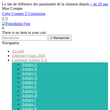
Le site de référence des passionnés de la chanson depuis
+ de 20 ans
Mon Compte
Créer Compte

Connexion


0
There is no item in your cart.

Rechercher
Navigation
Accueil
Editorial 9 mars 2026
Catalogue Artistes A-Z
Artistes A
Artistes B
Artistes C
Artistes D
Artistes E
Artistes F
Artistes G
Artistes H
Artistes I
Artistes J
Artistes K