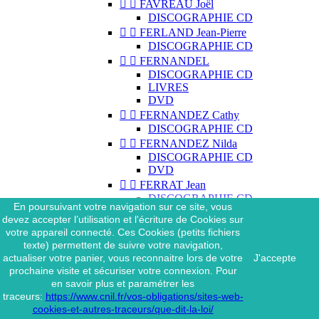


FAVREAU Joël
DISCOGRAPHIE CD


FERLAND Jean-Pierre
DISCOGRAPHIE CD


FERNANDEL
DISCOGRAPHIE CD
LIVRES
DVD


FERNANDEZ Cathy
DISCOGRAPHIE CD


FERNANDEZ Nilda
DISCOGRAPHIE CD
DVD


FERRAT Jean
DISCOGRAPHIE CD
En poursuivant votre navigation sur ce site, vous
DISCOGRAPHIE 45 TOURS
devez accepter l’utilisation et l'écriture de Cookies sur
DISCOGRAPHIE 33 TOURS
votre appareil connecté. Ces Cookies (petits fichiers
DVD
texte) permettent de suivre votre navigation,
MAGAZINE
actualiser votre panier, vous reconnaitre lors de votre
J'accepte


FERRAT Jean & SES
prochaine visite et sécuriser votre connexion. Pour
INTERPRÈTES
en savoir plus et paramétrer les
DISCOGRAPHIE CD
traceurs:
https://www.cnil.fr/vos-obligations/sites-web-


FERRÉ Léo
cookies-et-autres-traceurs/que-dit-la-loi/