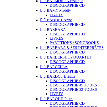


BALMONT Véronique
DISCOGRAPHIE CD


BAMY Maddly
LIVRES


BAQUET Anne
DISCOGRAPHIE CD


BARBARA
DISCOGRAPHIE CD
LIVRES
PARTITIONS / SONGBOOKS


BARBARA & SES INTERPRÈTES
DISCOGRAPHIE CD


BARBERSHOP QUARTET
DISCOGRAPHIE CD


BARCELLA
DISCOGRAPHIE CD


BARDOT Brigitte
DISCOGRAPHIE CD
DISCOGRAPHIE 45 TOURS
DISCOGRAPHIE 33 TOURS
LIVRES


BAROUH Pierre
DISCOGRAPHIE CD