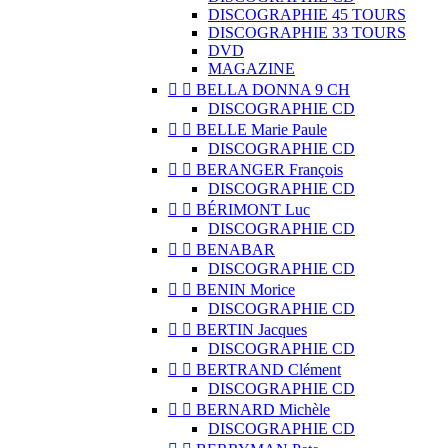
DISCOGRAPHIE 45 TOURS
DISCOGRAPHIE 33 TOURS
DVD
MAGAZINE


BELLA DONNA 9 CH
DISCOGRAPHIE CD


BELLE Marie Paule
DISCOGRAPHIE CD


BERANGER François
DISCOGRAPHIE CD


BÉRIMONT Luc
DISCOGRAPHIE CD


BENABAR
DISCOGRAPHIE CD


BENIN Morice
DISCOGRAPHIE CD


BERTIN Jacques
DISCOGRAPHIE CD


BERTRAND Clément
DISCOGRAPHIE CD


BERNARD Michèle
DISCOGRAPHIE CD