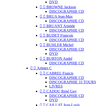
DVD


BROWNE Jackson
DISCOGRAPHIE CD


BRUA Jean-Max
DISCOGRAPHIE CD


BRUANT Aristide
DISCOGRAPHIE CD


BUDET François
DISCOGRAPHIE CD


BUHLER Michel
DISCOGRAPHIE CD
DVD


BURTON André
DISCOGRAPHIE CD


Artistes C


CABREL Francis
DISCOGRAPHIE CD
DISCOGRAPHIE 33 TOURS
LIVRES


CADOU René Guy
DISCOGRAPHIE CD
DVD


CAILLAT Jean-Louis