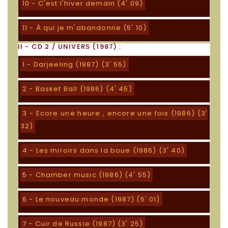
10 - C'est l'hiver demain (4' 09)
11 - À qui je m'abandonne (5' 10)
II - CD 2 / UNIVERS (1987) :
1 - Darjeeling (1987) (3' 55)
2 - Basket Ball (1986) (4' 45)
3 - Ecore une heure , encore une fois (1986) (3'
32)
4 - Les miroirs dans la boue (1986) (3' 40)
5 - Chamber music (1986) (4' 55)
6 - Le nouveau monde (1987) (5' 01)
7 - Cuir de Russie (1987) (3' 25)