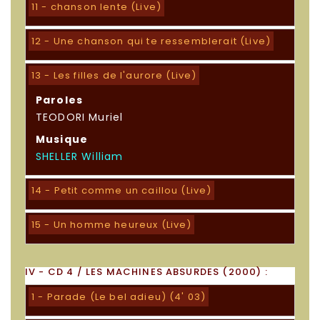
11 - chanson lente (Live)
12 - Une chanson qui te ressemblerait (Live)
13 - Les filles de l'aurore (Live)
Paroles
TEODORI Muriel
Musique
SHELLER William
14 - Petit comme un caillou (Live)
15 - Un homme heureux (Live)
IV - CD 4 / LES MACHINES ABSURDES (2000) :
1 - Parade (Le bel adieu) (4' 03)