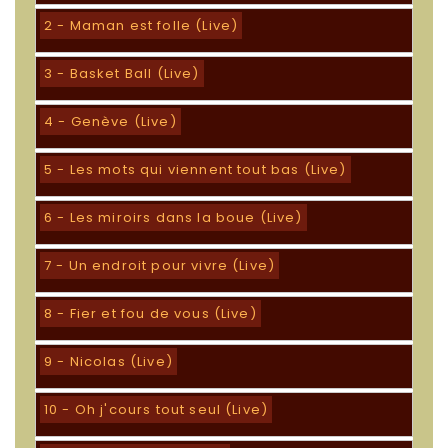
2 - Maman est folle (Live)
3 - Basket Ball (Live)
4 - Genève (Live)
5 - Les mots qui viennent tout bas (Live)
6 - Les miroirs dans la boue (Live)
7 - Un endroit pour vivre (Live)
8 - Fier et fou de vous (Live)
9 - Nicolas (Live)
10 - Oh j'cours tout seul (Live)