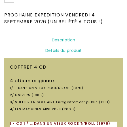
CD, DVD, Disques Vinyles, Livres Neufs &
Occasion
PROCHAINE EXPEDITION VENDREDI 4
SEPTEMBRE 2026 (UN BEL ÉTÉ A TOUS !)
Description
Détails du produit
COFFRET 4 CD
4 album originaux:
1/ ... DANS UN VIEUX ROCK'N'ROLL (1976)
2/ UNIVERS (1986)
3/ SHELLER EN SOLITAIRE Enregistrement public (1991)
4/ LES MACHINES ABSURDES (2000)
I - CD 1 / … DANS UN VIEUX ROCK'N'ROLL (1976) :