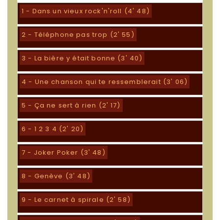
1 - Dans un vieux rock'n'roll (4' 48)
2 - Téléphone pas trop (2' 55)
3 - La bière y était bonne (3' 40)
4 - Une chanson qui te ressemblerait (3' 06)
5 - Ça ne sert à rien (2' 17)
6 - 1 2 3 4 (2' 20)
7 - Joker Poker (3' 48)
8 - Genève (3' 48)
9 - Le carnet à spirale (2' 58)