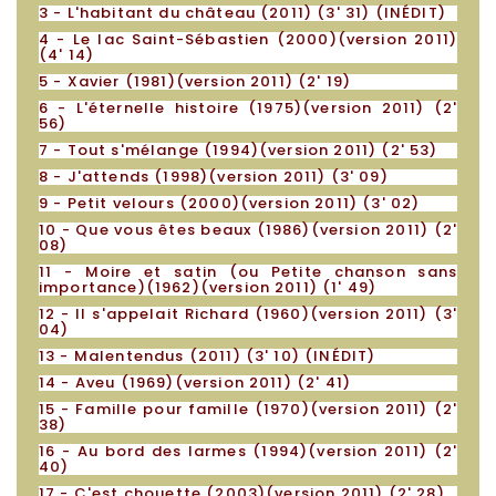
3 - L'habitant du château (2011) (3' 31) (INÉDIT)
4 - Le lac Saint-Sébastien (2000)(version 2011)
(4' 14)
5 - Xavier (1981)(version 2011) (2' 19)
6 - L'éternelle histoire (1975)(version 2011) (2'
56)
7 - Tout s'mélange
(1994)(version 2011) (2' 53)
8 - J'attends (1998)(version 2011) (3' 09)
9 - Petit velours (2000)(version 2011) (3' 02)
10 - Que vous êtes beaux (1986)(version 2011) (2'
08)
11 - Moire et satin (ou Petite chanson sans
importance)(1962)(version 2011) (1' 49)
12 - Il s'appelait Richard (1960)(version 2011) (3'
04)
13 - Malentendus (2011) (3' 10) (INÉDIT)
14 - Aveu (1969)(version 2011) (2' 41)
15 - Famille pour famille (1970)(version 2011) (2'
38)
16 - Au bord des larmes (1994)(version 2011) (2'
40)
17 - C'est chouette (2003)(version 2011) (2' 28)