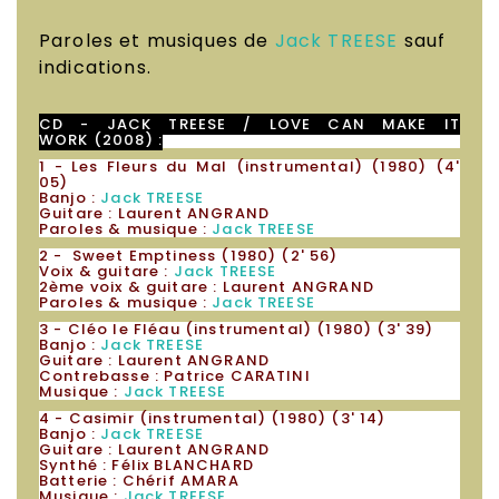
Paroles et musiques de
Jack TREESE
sauf
indications.
CD - JACK TREESE
/ LOVE CAN MAKE IT
WORK
(2008) :
1 - Les Fleurs du Mal (instrumental) (1980) (4'
05)
Banjo :
Jack TREESE
Guitare : Laurent ANGRAND
Paroles & musique :
Jack TREESE
2 - Sweet Emptiness (1980) (2' 56)
Voix & guitare :
Jack TREESE
2ème voix & guitare : Laurent ANGRAND
Paroles & musique :
Jack TREESE
3 - Cléo le Fléau (instrumental) (1980) (3' 39)
Banjo :
Jack TREESE
Guitare : Laurent ANGRAND
Contrebasse : Patrice CARATINI
Musique :
Jack TREESE
4 - Casimir (instrumental) (1980) (3' 14)
Banjo :
Jack TREESE
Guitare : Laurent ANGRAND
Synthé : Félix BLANCHARD
Batterie : Chérif AMARA
Musique :
Jack TREESE