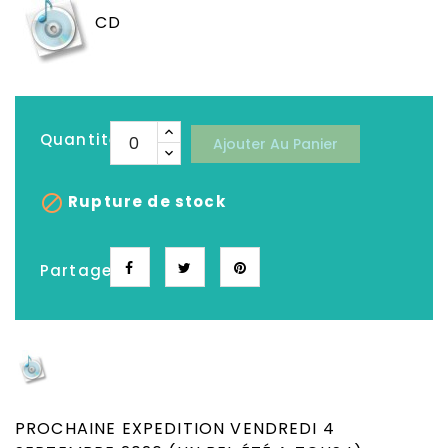
CD
Quantité
Ajouter Au Panier

Rupture de stock
Partager
Depuis plus de 25 ans, Le meilleur choix de
CD, DVD, Disques Vinyles, Livres Neufs &
Occasion
PROCHAINE EXPEDITION VENDREDI 4