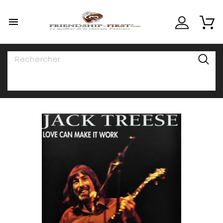

NAVIGATION