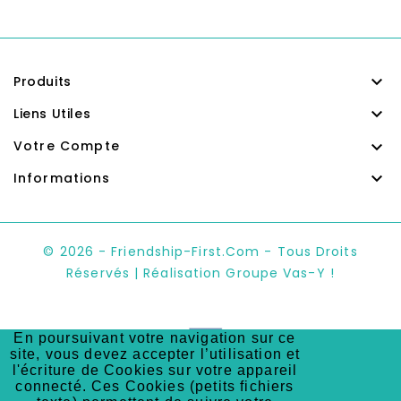

Produits

Liens Utiles

Votre Compte

Informations
© 2026 - Friendship-First.com - Tous Droits
Réservés | Réalisation Groupe Vas-Y !
En poursuivant votre navigation sur ce
site, vous devez accepter l’utilisation et
l'écriture de Cookies sur votre appareil
Depuis plus de 25 ans, Le meilleur
connecté. Ces Cookies (petits fichiers