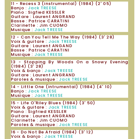
11 - Recess 3 (instrumental) (1984) (2' 05)
Banjo :
Jack TREESE
Piano : Sigfied KESSLER
Guitare : Laurent ANGRAND
Basse : Patrice CARATINI
Clarinette : Jim CUOMO
Musique :
Jack TREESE
12 - Can You Tell Me The Way (1984) (3' 28)
Voix & guitare :
Jack TREESE
Guitare : Laurent ANGAND
Basse : Patrice CARATINI
Musique :
Jack TREESE
13 - Stopping By Woods On a Snowy Evening
(1984) (3' 28)
Voix & banjo :
Jack TREESE
Guitare : Laurent ANGRAND
Paroles & musique :
Jack TREESE
14 - Little One (intrumental) (1984) (4' 10)
Banjo :
Jack TREESE
Musique :
Jack TREESE
15 - Life O'Riley Blues (1984) (3' 50)
Voix & guitare :
Jack TREESE
Piano : Sigfried KESSLER
Guitare : Laurent ANGRAND
Clarinette : Jim CUOMO
Paroles & musique :
Jack TREESE
16 - Do Not Be Afraid (1984) (3' 12)
Voix & banjo :
Jack TREESE