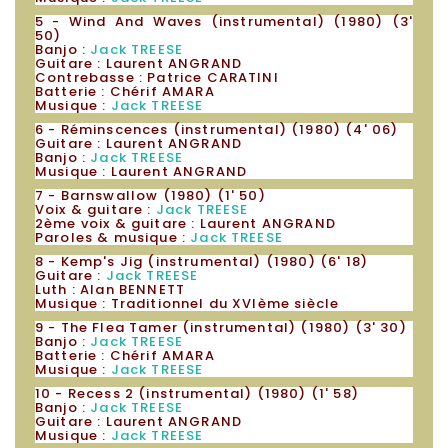
5 - Wind And Waves (instrumental) (1980) (3'
50)
Banjo :
Jack TREESE
Guitare : Laurent ANGRAND
Contrebasse : Patrice CARATINI
Batterie : Chérif AMARA
Musique :
Jack TREESE
6 - Réminscences (instrumental) (1980) (4' 06)
Guitare : Laurent ANGRAND
Banjo :
Jack TREESE
Musique : Laurent ANGRAND
7 - Barnswallow (1980) (1' 50)
Voix & guitare :
Jack TREESE
2ème voix & guitare : Laurent ANGRAND
Paroles & musique :
Jack TREESE
8 - Kemp's Jig (instrumental) (1980) (6' 18)
Guitare :
Jack TREESE
Luth : Alan BENNETT
Musique : Traditionnel du XVIème siècle
9 - The Flea Tamer (instrumental) (1980) (3' 30)
Banjo :
Jack TREESE
Batterie : Chérif AMARA
Musique :
Jack TREESE
10 - Recess 2 (instrumental) (1980) (1' 58)
Banjo :
Jack TREESE
Guitare : Laurent ANGRAND
Musique :
Jack TREESE