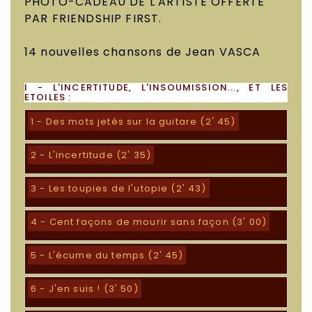
PHOTO-CADEAU DE L'ARTISTE OFFERTE
PAR FRIENDSHIP FIRST.
14 nouvelles chansons de Jean VASCA
I - L'INCERTITUDE, L'INSOUMISSION..., ET LES
ETOILES :
1 - Des mots jetés sur la guitare (2' 45)
2 - L'incertitude (2' 35)
3 - Les toupies de l'utopie (2' 43)
4 - Cent façons de mourir sans façon (3' 00)
5 - L'écume du temps (2' 45)
6 - J'en suis ! (3' 50)