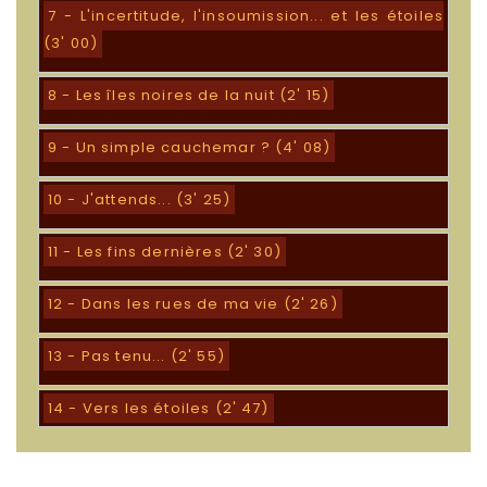
7 - L'incertitude, l'insoumission... et les étoiles
(3' 00)
8 - Les îles noires de la nuit (2' 15)
9 - Un simple cauchemar ? (4' 08)
10 - J'attends... (3' 25)
11 - Les fins dernières (2' 30)
12 - Dans les rues de ma vie (2' 26)
13 - Pas tenu... (2' 55)
14 - Vers les étoiles (2' 47)