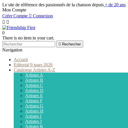
Le site de référence des passionnés de la chanson depuis
+ de 20 ans
Mon Compte
Créer Compte

Connexion


0
There is no item in your cart.

Rechercher
Navigation
Accueil
Editorial 9 mars 2026
Catalogue Artistes A-Z
Artistes A
Artistes B
Artistes C
Artistes D
Artistes E
Artistes F
Artistes G
Artistes H
Artistes I
Artistes J
Artistes K