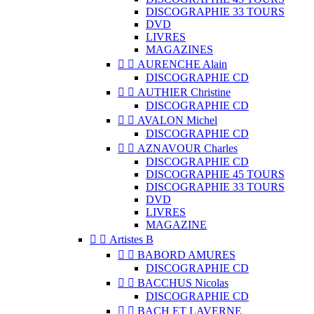
DISCOGRAPHIE 33 TOURS
DVD
LIVRES
MAGAZINES


AURENCHE Alain
DISCOGRAPHIE CD


AUTHIER Christine
DISCOGRAPHIE CD


AVALON Michel
DISCOGRAPHIE CD


AZNAVOUR Charles
DISCOGRAPHIE CD
DISCOGRAPHIE 45 TOURS
DISCOGRAPHIE 33 TOURS
DVD
LIVRES
MAGAZINE


Artistes B


BABORD AMURES
DISCOGRAPHIE CD


BACCHUS Nicolas
DISCOGRAPHIE CD


BACH ET LAVERNE