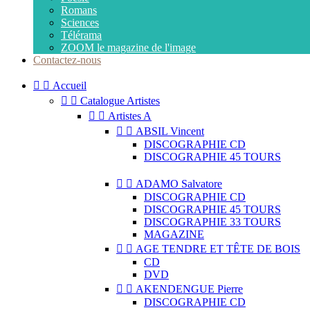
Romans
Sciences
Télérama
ZOOM le magazine de l'image
Contactez-nous


Accueil


Catalogue Artistes


Artistes A


ABSIL Vincent
DISCOGRAPHIE CD
DISCOGRAPHIE 45 TOURS


ADAMO Salvatore
DISCOGRAPHIE CD
DISCOGRAPHIE 45 TOURS
DISCOGRAPHIE 33 TOURS
MAGAZINE


AGE TENDRE ET TÊTE DE BOIS
CD
DVD


AKENDENGUE Pierre
DISCOGRAPHIE CD