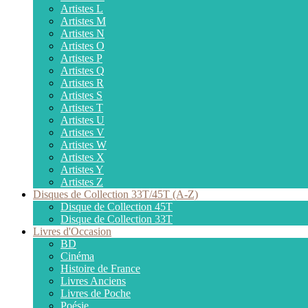
Artistes L
Artistes M
Artistes N
Artistes O
Artistes P
Artistes Q
Artistes R
Artistes S
Artistes T
Artistes U
Artistes V
Artistes W
Artistes X
Artistes Y
Artistes Z
Disques de Collection 33T/45T (A-Z)
Disque de Collection 45T
Disque de Collection 33T
Livres d'Occasion
BD
Cinéma
Histoire de France
Livres Anciens
Livres de Poche
Poésie